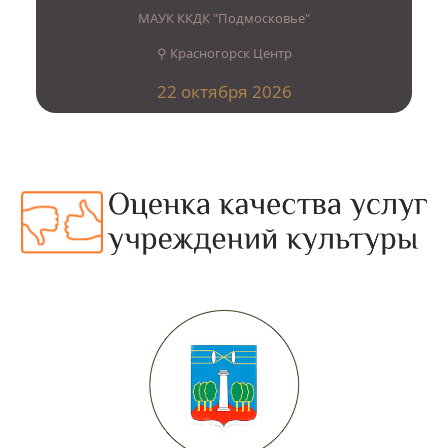
МАУК ККДК "Подмосковье"
⚲ Красногорск Центр
22 октября 2026