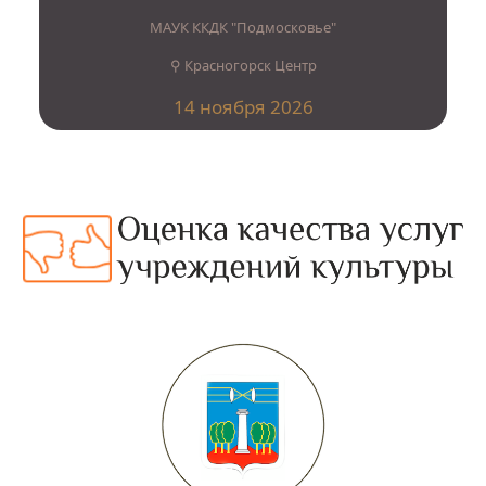
МАУК ККДК "Подмосковье"
⚲ Красногорск Центр
14 ноября 2026