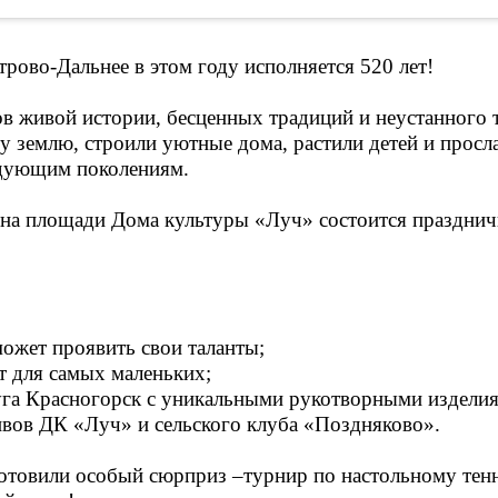
ово-Дальнее в этом году исполняется 520 лет!
еков живой истории, бесценных традиций и неустанног
у землю, строили уютные дома, растили детей и просла
едующим поколениям.
 на площади Дома культуры «Луч» состоится праздничн
может проявить свои таланты;
т для самых маленьких;
уга Красногорск с уникальными рукотворными издели
ивов ДК «Луч» и сельского клуба «Поздняково».
отовили особый сюрприз –турнир по настольному тен