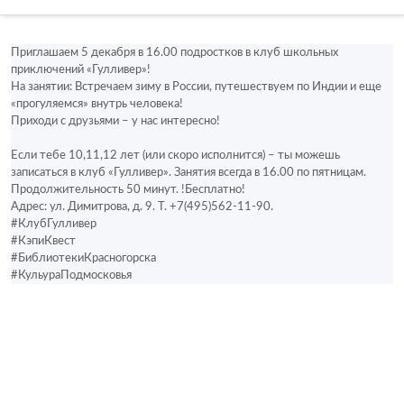
Приглашаем 5 декабря в 16.00 подростков в клуб школьных 
приключений «Гулливер»!
На занятии: Встречаем зиму в России, путешествуем по Индии и еще 
«прогуляемся» внутрь человека!
Приходи с друзьями – у нас интересно!
Если тебе 10,11,12 лет (или скоро исполнится) – ты можешь 
записаться в клуб «Гулливер». Занятия всегда в 16.00 по пятницам.
Продолжительность 50 минут. !Бесплатно!
Адрес: ул. Димитрова, д. 9. Т. +7(495)562-11-90.
#КлубГулливер
#КэпиКвест
#БиблиотекиКрасногорска
#КульураПодмосковья