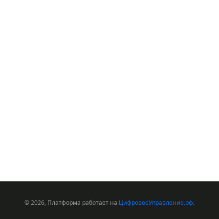
© 2026, Платформа работает на
ЦифровоеУправление.рф
.