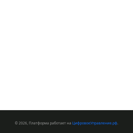
© 2026, Платформа работает на
ЦифровоеУправление.рф
.