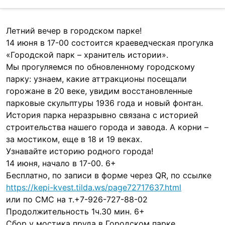
Летний вечер в городском парке!

14 июня в 17-00 состоится краеведческая прогулка 
«Городской парк – хранитель истории».

Мы прогуляемся по обновленному городскому 
парку: узнаем, какие аттракционы посещали 
горожане в 20 веке, увидим восстановленные 
парковые скульптуры 1936 года и новый фонтан. 
История парка неразрывно связана с историей 
строительства нашего города и завода. А корни – 
за мостиком, еще в 18 и 19 веках.

Узнавайте историю родного города!

14 июня, начало в 17-00. 6+

https://kepi-kvest.tilda.ws/page72717637.html
или по СМС на т.‪+7-926-727-88-02‬ ‬‬‬‬‬‬‬‬‬‬‬‬‬‬‬‬‬‬‬‬‬‬‬‬‬‬‬‬‬‬‬‬‬‬‬‬‬‬‬‬‬‬‬‬‬‬

Продолжительность 1ч.30 мин. 6+

Сбор у мостика пруда в Городском парке.
