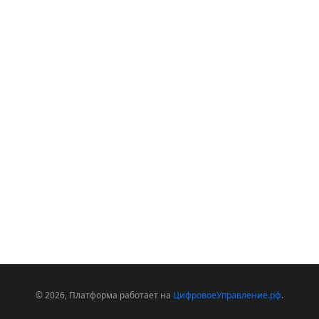
© 2026, Платформа работает на
ЦифровоеУправление.рф
.