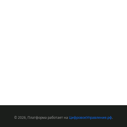
© 2026, Платформа работает на
ЦифровоеУправление.рф
.