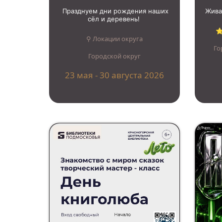
Празднуем дни рождения наших
Жива
сёл и деревень!
⭐
⚲ Локации округа
Го
Городской округ
23 мая - 30 августа 2026