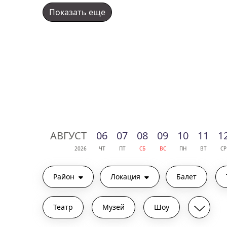
Показать еще
АВГ
УСТ
06
07
08
09
10
11
1
2026
ЧТ
ПТ
СБ
ВС
ПН
ВТ
СР
Район
Локация
Балет
Театр
Музей
Шоу