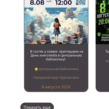
В гостях у сказки: приглашаем на
Т
День книголюба в Центральную
библиотеку!
М
⭐︎ Центральная библиотека
Городской округ Красногорск
8 августа 2026
Показать еще