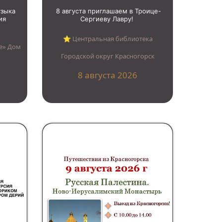
узыка
8 августа приглашаем в Троице-
ия
Сергиеву Лавру!
⭐︎ Центральная библиотека
е» Дом
Городской округ Красногорск
8 августа 2026