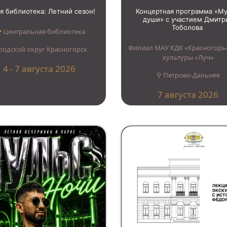
я библиотека: Летний сезон!
Концертная программа «М
души» с участием Дмитр
Тоболова
︎ Центральная библиотека
Филиал МАУ КДК «Красногорь
родской округ Красногорск
культуры «Луч»
4 - 7 августа 2026
⚲ Петрово-Дальнее
7 августа 2026