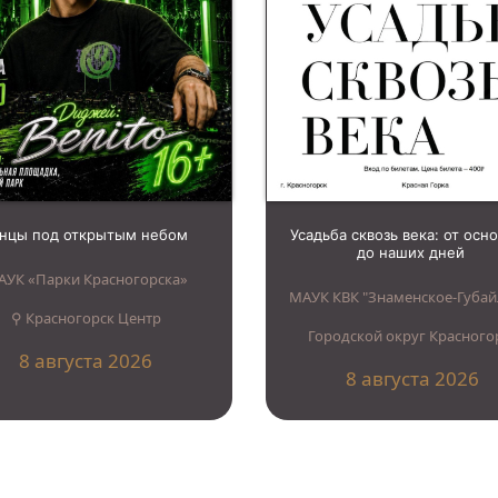
анцы под открытым небом
Усадьба сквозь века: от осн
до наших дней
АУК «Парки Красногорска»
МАУК КВК "Знаменское-Губай
⚲ Красногорск Центр
Городской округ Красного
8 августа 2026
8 августа 2026