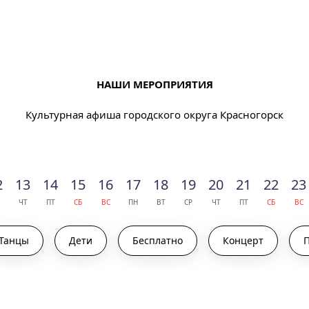
НАШИ МЕРОПРИЯТИЯ
Культурная афиша городского округа Красногорск
2
13
14
15
16
17
18
19
20
21
22
23
ЧТ
ПТ
СБ
ВС
ПН
ВТ
СР
ЧТ
ПТ
СБ
ВС
Танцы
Дети
Бесплатно
Концерт