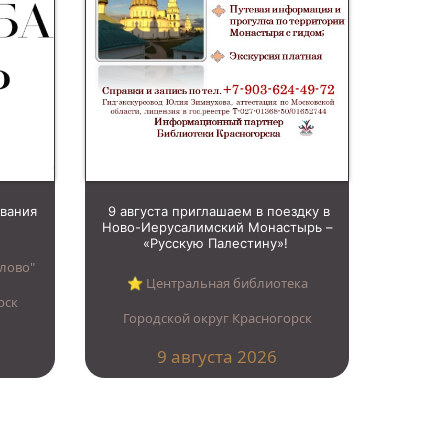
ования
9 августа приглашаем в поездку в
Ново-Иерусалимский Монастырь –
«Русскую Палестину»!
лово"
⭐︎ Центральная библиотека
рск
Городской округ Красногорск
9 августа 2026