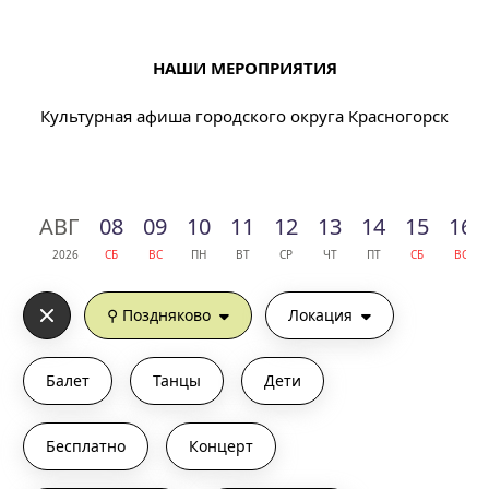
НАШИ МЕРОПРИЯТИЯ
Культурная афиша городского округа Красногорск
АВГ
08
09
10
11
12
13
14
15
16
2026
СБ
ВС
ПН
ВТ
СР
ЧТ
ПТ
СБ
ВС
⚲ Поздняково
Локация
Балет
Танцы
Дети
Бесплатно
Концерт