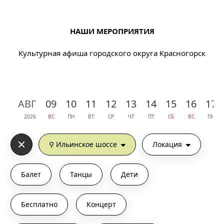
НАШИ МЕРОПРИЯТИЯ
Культурная афиша городского округа Красногорск
АВГ
09
10
11
12
13
14
15
16
17
2026
ВС
ПН
ВТ
СР
ЧТ
ПТ
СБ
ВС
ПН
⚲ Ильинское шоссе
Локация
Балет
Танцы
Дети
Бесплатно
Концерт