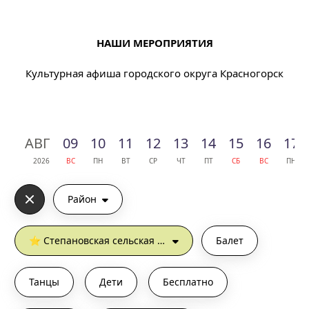
НАШИ МЕРОПРИЯТИЯ
Культурная афиша городского округа Красногорск
АВГ
09
10
11
12
13
14
15
16
17
2026
ВС
ПН
ВТ
СР
ЧТ
ПТ
СБ
ВС
ПН
Район
⭐︎ Степановская сельская библиотека
Балет
Танцы
Дети
Бесплатно