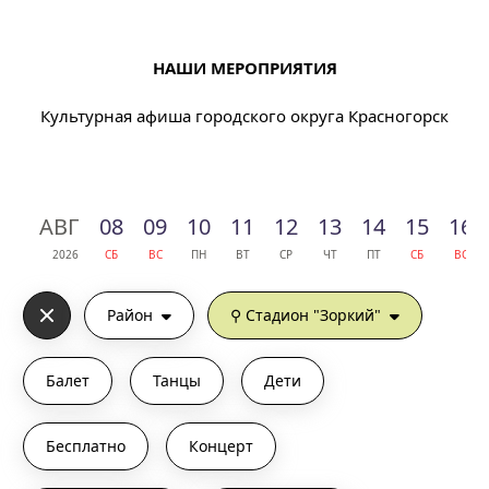
НАШИ МЕРОПРИЯТИЯ
Культурная афиша городского округа Красногорск
АВГ
08
09
10
11
12
13
14
15
16
2026
СБ
ВС
ПН
ВТ
СР
ЧТ
ПТ
СБ
ВС
Район
⚲ Стадион "Зоркий"
Балет
Танцы
Дети
Бесплатно
Концерт