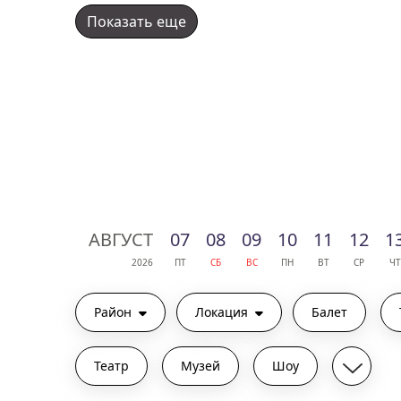
Показать еще
АВГ
УСТ
07
08
09
10
11
12
1
2026
ПТ
СБ
ВС
ПН
ВТ
СР
ЧТ
Район
Локация
Балет
Театр
Музей
Шоу