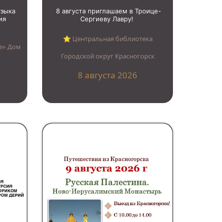
узыка
8 августа приглашаем в Троице-
ия
Сергиеву Лавру!
⭐︎ Центральная библиотека
е» Дом
Городской округ Красногорск
8 августа 2026