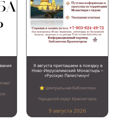
ования
9 августа приглашаем в поездку в
Ново-Иерусалимский Монастырь –
«Русскую Палестину»!
лово"
⭐︎ Центральная библиотека
рск
Городской округ Красногорск
9 августа 2026