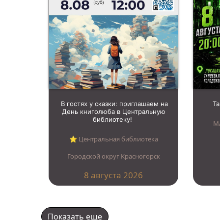
В гостях у сказки: приглашаем на
Т
День книголюба в Центральную
библиотеку!
М
⭐︎ Центральная библиотека
Городской округ Красногорск
8 августа 2026
Показать еще