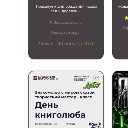
Празднуем дни рождения наших
Жива
сёл и деревень!
⭐
⚲ Локации округа
Го
Городской округ
23 мая - 30 августа 2026