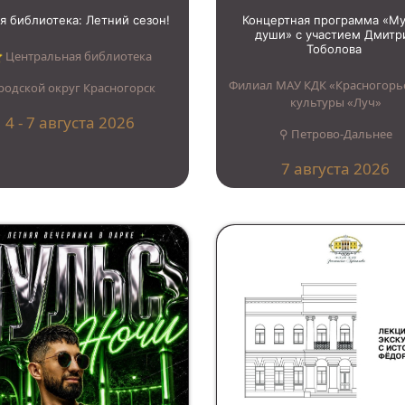
я библиотека: Летний сезон!
Концертная программа «М
души» с участием Дмитр
Тоболова
︎ Центральная библиотека
Филиал МАУ КДК «Красногорь
родской округ Красногорск
культуры «Луч»
4 - 7 августа 2026
⚲ Петрово-Дальнее
7 августа 2026