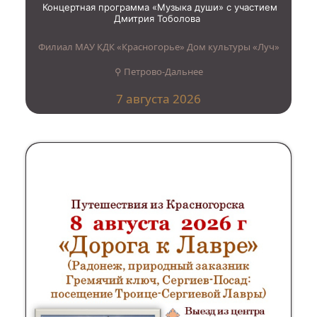
Концертная программа «Музыка души» с участием
Дмитрия Тоболова
Филиал МАУ КДК «Красногорье» Дом культуры «Луч»
⚲ Петрово-Дальнее
7 августа 2026