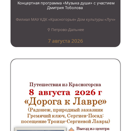
Концертная программа «Музыка души» с участием
Дмитрия Тоболова
Филиал МАУ КДК «Красногорье» Дом культуры «Луч»
⚲ Петрово-Дальнее
7 августа 2026