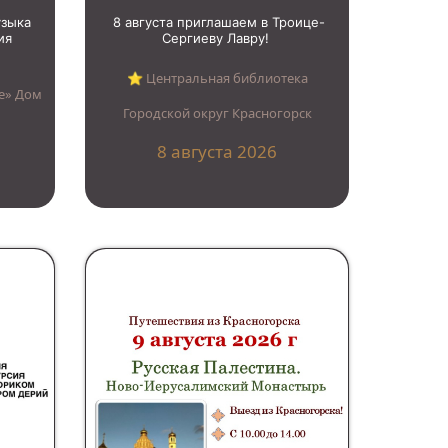
узыка
8 августа приглашаем в Троице-
ия
Сергиеву Лавру!
⭐︎ Центральная библиотека
е» Дом
Городской округ Красногорск
8 августа 2026