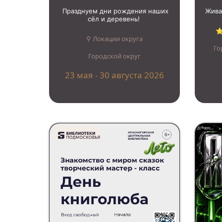
Празднуем дни рождения наших
Жива
сёл и деревень!
⭐
⚲ Локации округа
Го
Городской округ
23 мая - 30 августа 2026