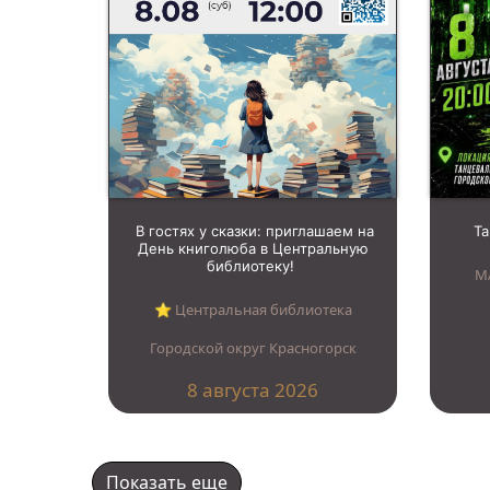
В гостях у сказки: приглашаем на
Т
День книголюба в Центральную
библиотеку!
М
⭐︎ Центральная библиотека
Городской округ Красногорск
8 августа 2026
Показать еще