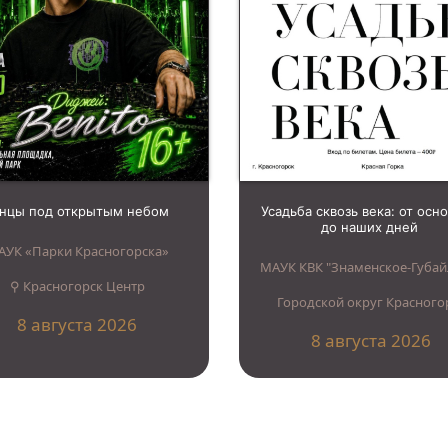
анцы под открытым небом
Усадьба сквозь века: от осн
до наших дней
АУК «Парки Красногорска»
МАУК КВК "Знаменское-Губай
⚲ Красногорск Центр
Городской округ Красного
8 августа 2026
8 августа 2026