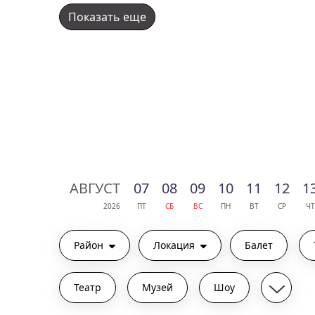
Показать еще
АВГ
УСТ
07
08
09
10
11
12
1
2026
ПТ
СБ
ВС
ПН
ВТ
СР
ЧТ
Район
Локация
Балет
Театр
Музей
Шоу