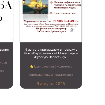
ования
9 августа приглашаем в поездку в
Ново-Иерусалимский Монастырь –
«Русскую Палестину»!
лово"
⭐︎ Центральная библиотека
рск
Городской округ Красногорск
9 августа 2026