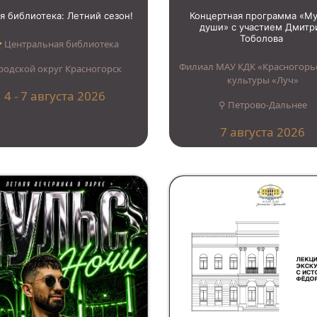
я библиотека: Летний сезон!
Концертная программа «М
души» с участием Дмитр
Тоболова
︎ Центральная библиотека
Филиал МАУ КДК «Красногорь
родской округ Красногорск
культуры «Луч»
4 - 7 августа 2026
⚲ Петрово-Дальнее
7 августа 2026