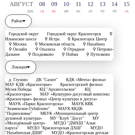
АВГ
УСТ
08
09
10
11
12
13
14
15
2026
СБ
ВС
ПН
ВТ
СР
ЧТ
ПТ
СБ
Район
Городской округ
Городской округ Красногорск
⚲
Ильинское шоссе
⚲ Истра
⚲ Красногорск Центр
⚲ Москва
⚲ Московская область
⚲ Нахабино
⚲ Онлайн
⚲ Опалиха
⚲ Отрадное
⚲ Петрово-
Дальнее
⚲ Поздняково
⚲ Пойма
⚲ Путилково
Локация
д. Глухово
ДК "Салют"
КДК «Мечта» филиал
МАУ КДК «Красногорье»
Красногорский филиал
Музея Победы
КЦ "Архангельское"
КЦ
«Красногорье»
МАУ «Культурно-досуговый комплекс
«Красногорье» филиал «Центр культуры и досуга»
МАУК «Парки Красногорска»
МАУК КВК
"Знаменское-Губайлово"
МАУК ККДК
"Подмосковье"
МБУК «Муниципальный центр
духовной культуры»
МУ "Клуб "Досуг"
МУ
«Молодёжный центр»
МУДО "ДМХШ "Алые
паруса"
МУДО "Красногорская ДХШ"
МУДО
"Нахабинская ДШИ"
МУДО «Красногорская детская