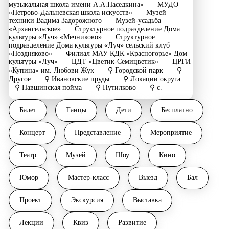
музыкальная школа имени А.А.Наседкина»
МУДО
«Петрово-Дальневская школа искусств»
Музей
техники Вадима Задорожного
Музей-усадьба
«Архангельское»
Структурное подразделение Дома
культуры «Луч» «Мечниково»
Структурное
подразделение Дома культуры «Луч» сельский клуб
«Поздняково»
Филиал МАУ КДК «Красногорье» Дом
культуры «Луч»
ЦДТ «Цветик-Семицветик»
ЦРГИ
«Купина» им. Любови Жук
⚲ Городской парк
⚲
Другое
⚲ Ивановские пруды
⚲ Локации округа
⚲ Павшинская пойма
⚲ Путилково
⚲ с.
Ильинское
⚲ Стадион "Зоркий"
⚲ Улица
Маяковского
⚲ Улица Речная
⚲ Храм Святителя
Балет
Танцы
Дети
Бесплатно
Николая
⭐︎ Архангельская сельская библиотека
⭐︎
Городская библиотека № 1
⭐︎ Городская библиотека №
2
⭐︎ Городская библиотека № 6
⭐︎ Грибановская
Концерт
Представление
Мероприятие
сельская библиотека
⭐︎ Ильинско-Усовская сельская
библиотека
⭐︎ Коростовская сельская библиотека
⭐︎
Марьинская сельская библиотека
⭐︎ Нахабинская
Театр
Музей
Шоу
Кино
городская библиотека
⭐︎ Николо-Урюпинская сельская
библиотека
⭐︎ Опалиховская городская библиотека
Юмор
Мастер-класс
Выезд
Бал
⭐︎ Петрово-Дальневская сельская библиотека
⭐︎
Путилковская сельская библиотека
⭐︎ Степановская
сельская библиотека
⭐︎ Центральная библиотека
⭐︎
Проект
Экскурсия
Выставка
Центральная детская библиотека
Лекции
Квиз
Развитие