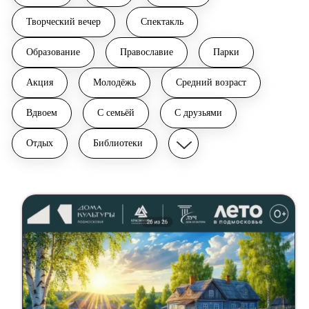
Творческий вечер
Cпектакль
Образование
Православие
Парки
Акция
Молодёжь
Средний возраст
Вдвоем
С семьёй
С друзьями
Отдых
Библиотеки