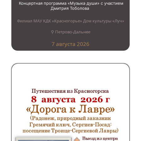
Концертная программа «Музыка души» с участием
Дмитрия Тоболова
Филиал МАУ КДК «Красногорье» Дом культуры «Луч»
⚲ Петрово-Дальнее
7 августа 2026