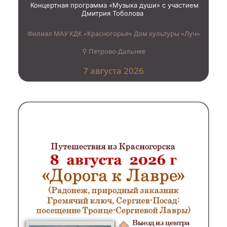
Концертная программа «Музыка души» с участием
Дмитрия Тоболова
Филиал МАУ КДК «Красногорье» Дом культуры «Луч»
⚲ Петрово-Дальнее
7 августа 2026